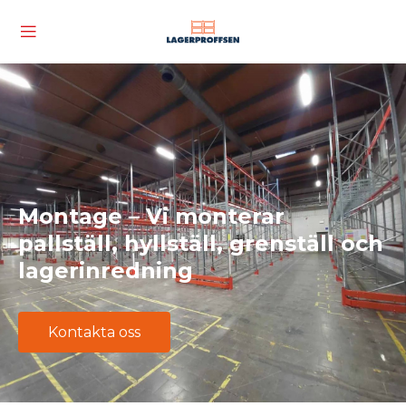
Montage – Vi monterar
pallställ, hyllställ, grenställ och
lagerinredning
Kontakta oss