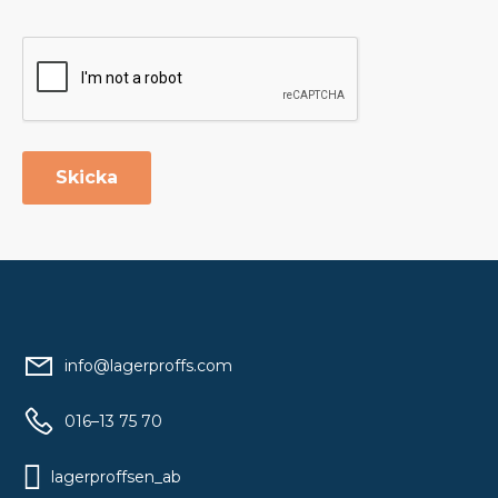
Skicka
info@lagerproffs.com
016–13 75 70
lagerproffsen_ab